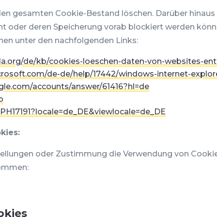
 den gesamten Cookie-Bestand löschen. Darüber hinaus 
ht oder deren Speicherung vorab blockiert werden könn
nen unter den nachfolgenden Links:
lla.org/de/kb/cookies-loeschen-daten-von-websites-en
icrosoft.com/de-de/help/17442/windows-internet-explo
ogle.com/accounts/answer/61416?hl=de
p
b/PH17191?locale=de_DE&viewlocale=de_DE
kies:
stellungen oder Zustimmung die Verwendung von Cooki
kommen:
okies