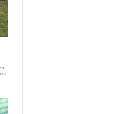
ren
 uns